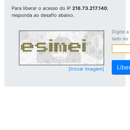
Para liberar o acesso
do IP
216.73.217.140
,
responda ao desafio abaixo.
Digite 
lado no
[trocar imagem]