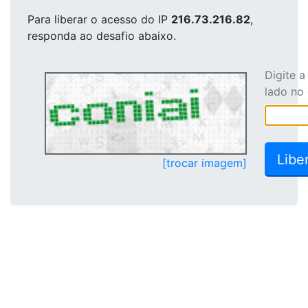
Para liberar o acesso
do IP
216.73.216.82
,
responda ao desafio abaixo.
Digite 
lado no
[trocar imagem]