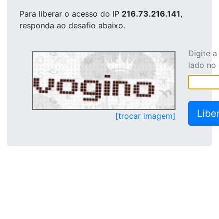
Para liberar o acesso
do IP
216.73.216.141
,
responda ao desafio abaixo.
Digite 
lado no
[trocar imagem]