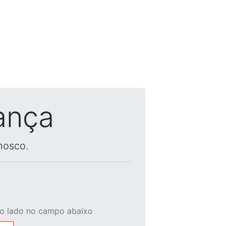
ança
nosco.
ao lado no campo abaixo