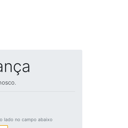
ança
nosco.
ao lado no campo abaixo