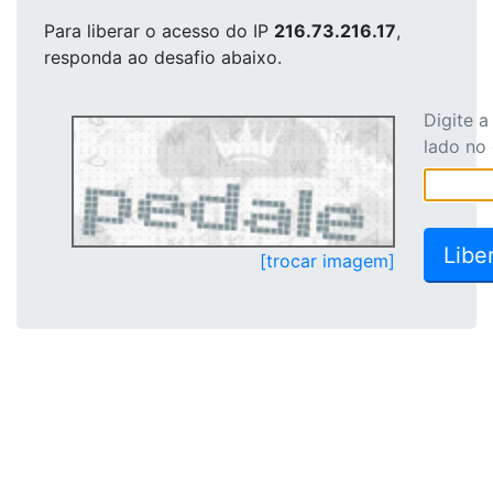
Para liberar o acesso
do IP
216.73.216.17
,
responda ao desafio abaixo.
Digite 
lado no
[trocar imagem]