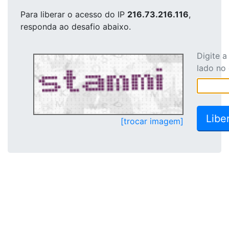
Para liberar o acesso
do IP
216.73.216.116
,
responda ao desafio abaixo.
Digite 
lado no
[trocar imagem]