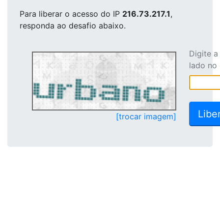
Para liberar o acesso
do IP
216.73.217.1
,
responda ao desafio abaixo.
Digite 
lado no
[trocar imagem]