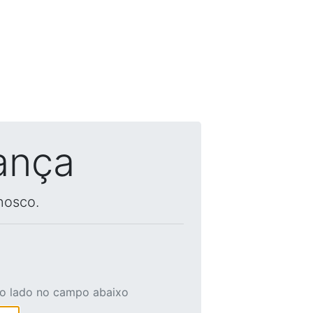
ança
nosco.
ao lado no campo abaixo