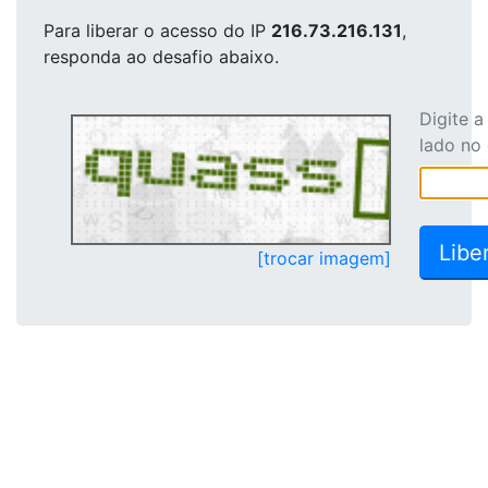
Para liberar o acesso
do IP
216.73.216.131
,
responda ao desafio abaixo.
Digite 
lado no
[trocar imagem]