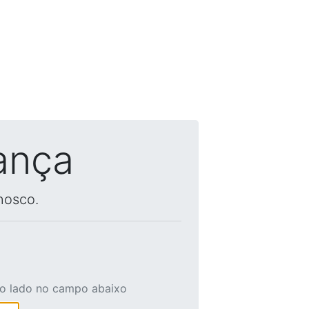
ança
nosco.
ao lado no campo abaixo