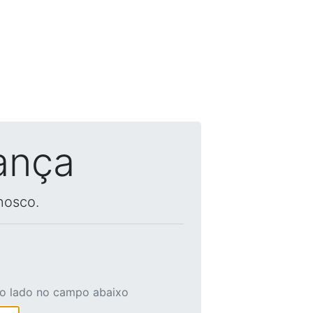
ança
nosco.
ao lado no campo abaixo