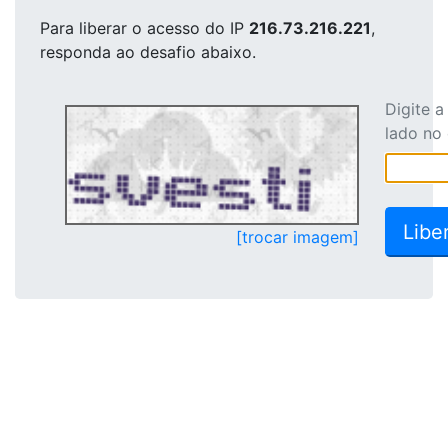
Para liberar o acesso
do IP
216.73.216.221
,
responda ao desafio abaixo.
Digite 
lado no
[trocar imagem]