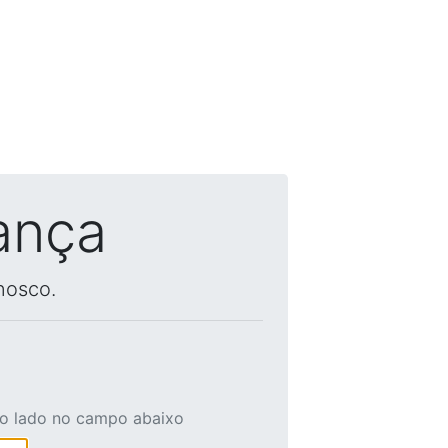
ança
nosco.
ao lado no campo abaixo