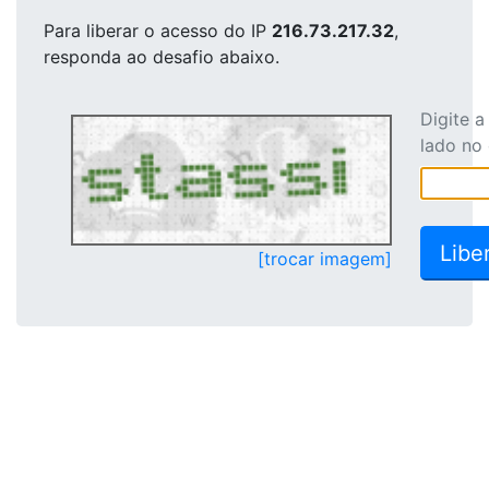
Para liberar o acesso
do IP
216.73.217.32
,
responda ao desafio abaixo.
Digite 
lado no
[trocar imagem]