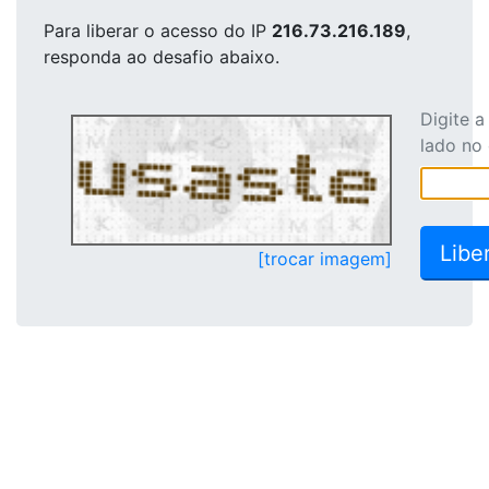
Para liberar o acesso
do IP
216.73.216.189
,
responda ao desafio abaixo.
Digite 
lado no
[trocar imagem]