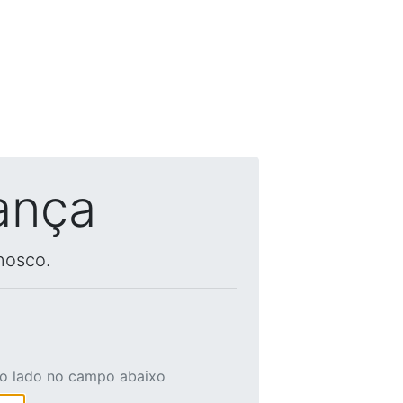
ança
nosco.
ao lado no campo abaixo