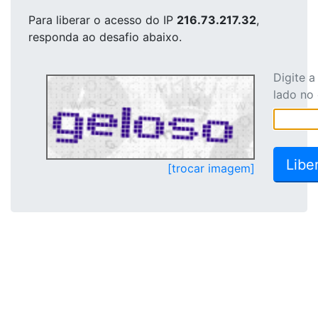
Para liberar o acesso
do IP
216.73.217.32
,
responda ao desafio abaixo.
Digite 
lado no
[trocar imagem]