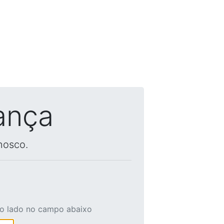
ança
nosco.
ao lado no campo abaixo