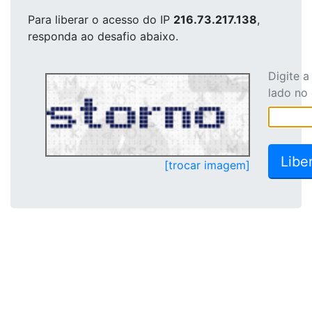
Para liberar o acesso
do IP
216.73.217.138
,
responda ao desafio abaixo.
Digite 
lado no
[trocar imagem]