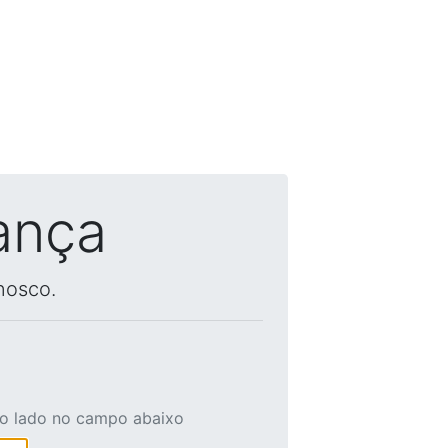
ança
nosco.
ao lado no campo abaixo