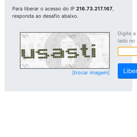
Para liberar o acesso
do IP
216.73.217.167
,
responda ao desafio abaixo.
Digite 
lado no
[trocar imagem]