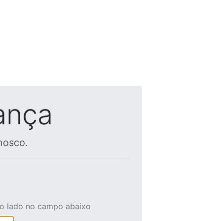
ança
nosco.
ao lado no campo abaixo