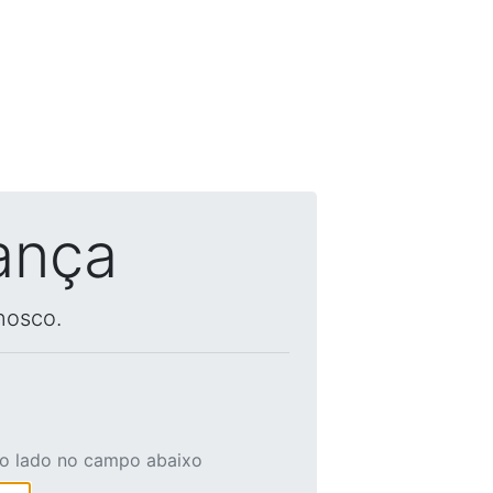
ança
nosco.
ao lado no campo abaixo