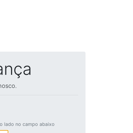
ança
nosco.
ao lado no campo abaixo