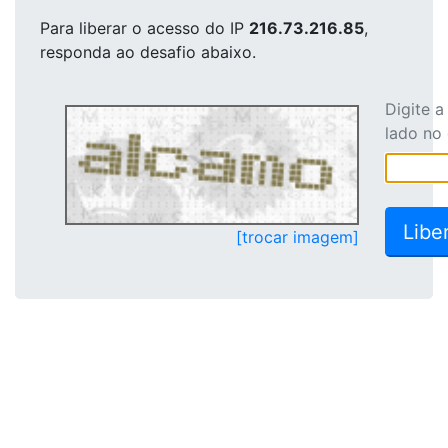
Para liberar o acesso
do IP
216.73.216.85
,
responda ao desafio abaixo.
Digite 
lado no
[trocar imagem]