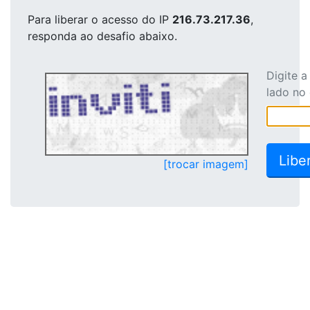
Para liberar o acesso
do IP
216.73.217.36
,
responda ao desafio abaixo.
Digite 
lado no
[trocar imagem]